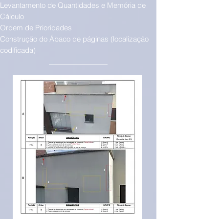
Levantamento de Quantidades e Memória de
Cálculo
Ordem de Prioridades
Construção do Ábaco de páginas (localização
codificada)