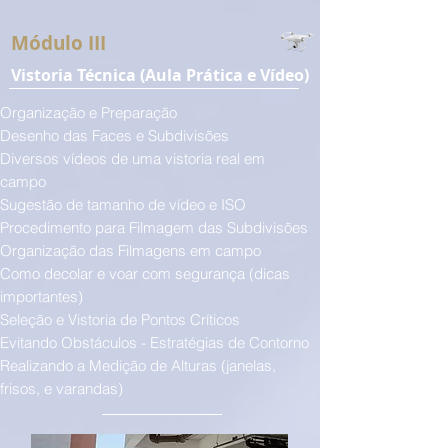
Módulo III
Vistoria Técnica (Aula Prática e Vídeo)
Organização e Preparação
Desenho das Faces e Subdivisões
Diversos vídeos de uma vistoria real em
campo
Sugestão de tamanho de vídeo e ISO
Procedimento para Filmagem das Subdivisões
Organização das Filmagens em campo
Como decolar e voar com segurança (dicas
importantes)
Seleção e Vistoria de Pontos Críticos
Evitando Obstáculos - Estratégias de Contorno
Realizando a Medição de Alturas (janelas,
frisos, e varandas)