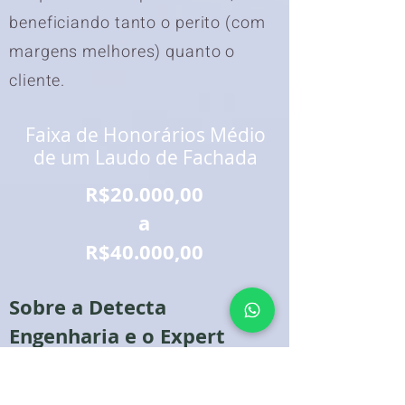
beneficiando tanto o perito (com
margens melhores) quanto o
cliente.
Faixa de Honorários Médio
de um Laudo de Fachada
R$20.000,00
a
R$40.000,00
Sobre a Detecta
Engenharia e o Expert
A
Detecta Engenharia
atua no