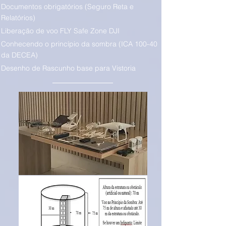
Documentos obrigatórios (Seguro Reta e
Relatórios)
Liberação de voo FLY Safe Zone DJI
Conhecendo o princípio da sombra (ICA 100-40
da DECEA)
Desenho de Rascunho base para Vistoria