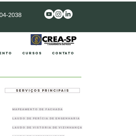
304-2038
ENTO
CURSOS
CONTATO
Serviços principais
Mapeamento de fachada
Laudo de Perícia de engenharia
Laudo de vistoria de vizinhança