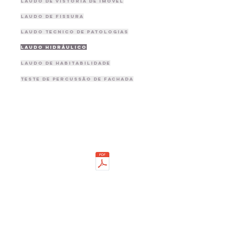
laudo de vistoria de imóvel
laudo de fissura
laudo tecnico de patologias
laudo hidráulico
laudo de habitabilidade
Teste de PERCUSSÃO de FACHADA
BAIXAR
REFERÊNCIAS
haria.com.br
 100 - Sala 141 -
 OLÍMPIA - SP