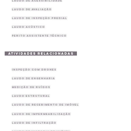
Laudo de Acessibilidade
Laudo de Avaliação
Laudo de Inspeção Predial
Laudo Acústico
Perito Assistente Técnico
atividades relacionadas
Inspeção com drones
Laudo de Engenharia
Medição de Ruídos
Laudo Estrutural
Laudo de recebimento de imóvel
laudo de impermeabilização
laudo de infiltração