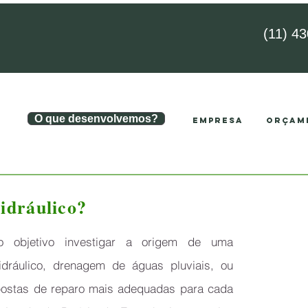
(11) 4
O que desenvolvemos?
EMPRESA
ORÇAM
RIA
idráulico?
 objetivo investigar a origem de uma
idráulico, drenagem de águas pluviais, ou
postas de reparo mais adequadas para cada