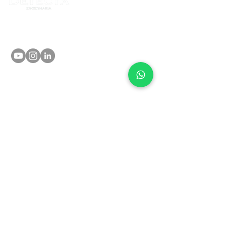
Home
Serviços
NAS REDES
SOCIAIS
Empresa
Orçamento
Contato
BAIXAR REFERÊNCIAS
EMPRESA REGISTRADA
CRECI: Registro n° 35441-J
CREA: Registro n°
2016426
IBAPE: membro titular n° 1.976
contato@detectaengenharia.com.br
11 4304-2038
11 97360-7739
Clique aqui